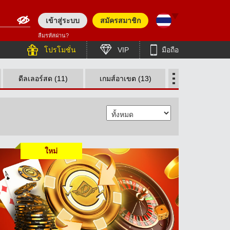
เข้าสู่ระบบ
สมัครสมาชิก
ลืมรหัสผ่าน?
English (Asia)
हिन्दी
โปรโมชั่น
VIP
มือถือ
English (Europe)
తెలుగు
ดีลเลอร์สด (11)
เกมส์อาเขต (13)
Bengali (India)
简体中文
ลอตเตอรี่ (1)
Tiếng Việt
English (Pakistan)
PT+ (5)
Bahasa Indonesia
English (Bangladesh)
Bengali (Bangladesh)
日本語
ใหม่
Polish
한국어
English
Español