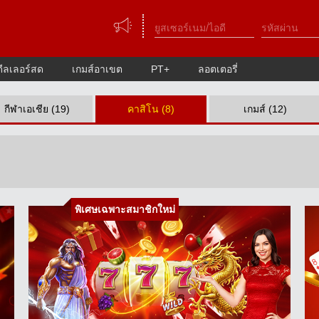
ดีลเลอร์สด
เกมส์อาเขต
PT+
ลอตเตอรี่
กีฬาเอเชีย (19)
คาสิโน (8)
เกมส์ (12)
พิเศษเฉพาะสมาชิกใหม่