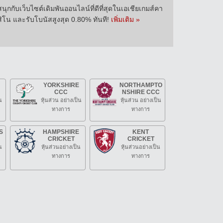
สนุกกับเว็บไซต์เดิมพันออนไลน์ที่ดีที่สุดในเอเชียเกมส์คา
สิโน และรับโบนัสสูงสุด 0.80% ทันที!
เพิ่มเติม »
YORKSHIRE
NORTHAMPTO
CCC
NSHIRE CCC
น
หุ้นส่วน อย่างเป็น
หุ้นส่วน อย่างเป็น
ทางการ
ทางการ
S
HAMPSHIRE
KENT
CRICKET
CRICKET
น
หุ้นส่วนอย่างเป็น
หุ้นส่วนอย่างเป็น
ทางการ
ทางการ