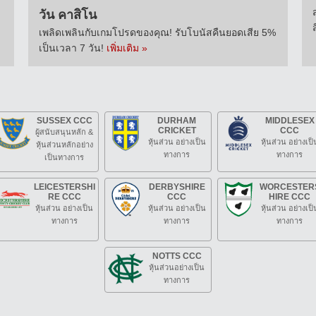
วัน คาสิโน
เพลิดเพลินกับเกมโปรดของคุณ! รับโบนัสคืนยอดเสีย 5%
เป็นเวลา 7 วัน!
เพิ่มเติม »
SUSSEX CCC
DURHAM
MIDDLESEX
CRICKET
CCC
ผู้สนับสนุนหลัก &
หุ้นส่วน อย่างเป็น
หุ้นส่วน อย่างเป็
หุ้นส่วนหลักอย่าง
ทางการ
ทางการ
เป็นทางการ
LEICESTERSHI
DERBYSHIRE
WORCESTER
RE CCC
CCC
HIRE CCC
หุ้นส่วน อย่างเป็น
หุ้นส่วน อย่างเป็น
หุ้นส่วน อย่างเป็
ทางการ
ทางการ
ทางการ
NOTTS CCC
หุ้นส่วนอย่างเป็น
ทางการ