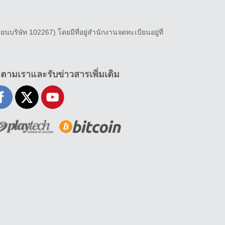
ยนบริษัท 102267) โดยมีที่อยู่สำนักงานจดทะเบียนอยู่ที่
ดตามเราและรับข่าวสารเพิ่มเติม