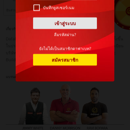
CRICKET
หุ้นส่วนอย่างเป็นทางการ
หุ้นส่วนอย่างเป็นทางการ
บันทึกยูสเซอร์เนม
หุ้นส่วนอย่างเป็นทางการ
เกี่ยวกับดาฟาเบท
ลืมรหัสผ่าน?
Dafabet ดำเนินการโดย Osmila N.V. ซึ่งเป็นบริษัทจำกัดที่จัดตั้งขึ้น
ในประเทศกูราเซาเมื่อวันที่ 28 มิถุนายน 2007 (หมายเลขจดทะเบียน
ยังไม่ได้เป็นสมาชิกดาฟาเบท?
บริษัท 102267) โดยมีที่อยู่สำนักงานจดทะเบียนอยู่ที่ Livestrong
สมัครสมาชิก
Building, Groot Kwartierweg 10, Curaçao
แบรนด์แอมบาสเดอร์