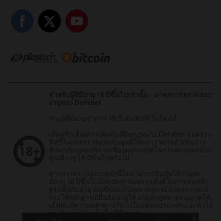
สำหรับผู้ที่มีอายุ 18 ปีขึ้นไปเท่านั้น - มาตรการตรวจสอบ
อายุของ Dafabet
ห้ามผู้ที่มีอายุต่ำกว่า 18 ปี เดิมพันที่เว็บไซต์นี้
เพื่อหลีกเลี่ยงการเดิมพันที่ผิดกฎหมาย Dafabet ขอสงวน
สิทธิ์ในการตรวจสอบข้อมูลที่ให้มา เราอาจดำเนินการ
ค้นหากับบุคคลที่สามเพื่อจุดประสงค์ในการตรวจสอบว่า
คุณมีอายุ 18 ปีขึ้นไปหรือไม่
หากการตรวจสอบเหล่านี้ไม่สามารถยืนยันได้ว่าคุณ
มีอายุ 18 ปีขึ้นไป Dafabet ขอสงวนสิทธิ์ในการขอหลัก
ฐานยืนยันอายุ บัญชีและเงินคุณ จะถูกระงับจนกว่าจะมี
การให้หลักฐานที่ยืนยันอายุได้ อายุที่กฎหมายอนุญาตให้
เดิมพันมีความแตกต่างกันไปในแต่ละประเทศ แนะนำให้
คุณค้นหาข้อมูลในพื้นที่ที่คุณอยู่
x