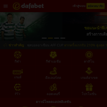
เข้าสู่ระบบ
สมัครสมาชิก
ขอแนะนำฟีเจอร์ใหม่กับ Bet Builder
สร้างการเดิมพันฟุตบอลของคุณเอง
ข่าวสำคัญ
ฟุตบอลอาเชียน AFF CUP
ฝากครั้งแรกรับ 210% สูงสุด 11,
กีฬา
กีฬาเอเชีย
คาสิโน
เกมส์
ดีลเลอร์สด
เกมส์อาเขต
PT+
ลอตเตอรี่
โปรโมชั่น
ดาวน์โหลดแอปพลิเคชัน