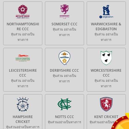
NORTHAMPTONSHI
SOMERSET CCC
WARWICKSHIRE &
RE CCC
EDGBASTON
หุ้นส่วน อย่างเป็น
หุ้นส่วน อย่างเป็น
หุ้นส่วน อย่างเป็น
ทางการ
ทางการ
ทางการ
LEICESTERSHIRE
DERBYSHIRE CCC
WORCESTERSHIRE
CCC
CCC
หุ้นส่วน อย่างเป็น
หุ้นส่วน อย่างเป็น
หุ้นส่วน อย่างเป็น
ทางการ
ทางการ
ทางการ
HAMPSHIRE
NOTTS CCC
KENT CRICKET
CRICKET
หุ้นส่วนอย่างเป็นทางการ
หุ้นส่วนอย่างเป็นทางการ
หุ้นส่วนอย่างเป็นทางการ