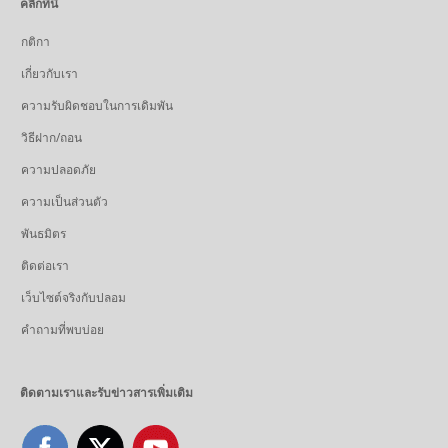
คลิกที่นี่
กติกา
เกี่ยวกับเรา
ความรับผิดชอบในการเดิมพัน
วิธีฝาก/ถอน
ความปลอดภัย
ความเป็นส่วนตัว
พันธมิตร
ติดต่อเรา
เว็บไซต์จริงกับปลอม
คำถามที่พบบ่อย
ติดตามเราและรับข่าวสารเพิ่มเติม