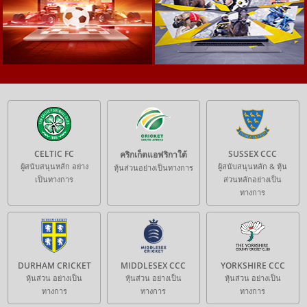
CELTIC FC
SUSSEX CCC
คริกเก็ตแอฟริกาใต้
ผู้สนับสนุนหลัก อย่าง
ผู้สนับสนุนหลัก & หุ้น
หุ้นส่วนอย่างเป็นทางการ
เป็นทางการ
ส่วนหลักอย่างเป็น
ทางการ
DURHAM CRICKET
MIDDLESEX CCC
YORKSHIRE CCC
หุ้นส่วน อย่างเป็น
หุ้นส่วน อย่างเป็น
หุ้นส่วน อย่างเป็น
ทางการ
ทางการ
ทางการ