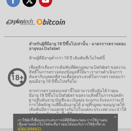
สำหรับผู้ที่มีอายุ 18 ปีขึ้นไปเท่านั้น - มาตรการตรวจสอบ
อายุของ Dafabet
ห้ามผู้ที่มีอายุต่ำกว่า 18 ปี เดิมพันที่เว็บไซต์นี้
เพื่อหลีกเลี่ยงการเดิมพันที่ผิดกฎหมาย Dafabet ขอสงวน
สิทธิ์ในการตรวจสอบข้อมูลที่ให้มา เราอาจดำเนินการ
ค้นหากับบุคคลที่สามเพื่อจุดประสงค์ในการตรวจสอบว่า
คุณมีอายุ 18 ปีขึ้นไปหรือไม่
หากการตรวจสอบเหล่านี้ไม่สามารถยืนยันได้ว่าคุณ
มีอายุ 18 ปีขึ้นไป Dafabet ขอสงวนสิทธิ์ในการขอหลัก
ฐานยืนยันอายุ บัญชีและเงินคุณ จะถูกระงับจนกว่าจะมี
การให้หลักฐานที่ยืนยันอายุได้ อายุที่กฎหมายอนุญาตให้
เดิมพันมีความแตกต่างกันไปในแต่ละประเทศ แนะนำให้
คุณค้นหาข้อมูลในพื้นที่ที่คุณอยู่
x
เราใช้คุ้กกี้เพื่อมอบประสบการณ์ที่ดีที่สุดแก่คุณ การใช้งานต่อ
เนื่องผ่านหน้าเว็บไซต์จะถือว่าคุณได้ยอมรับการใช้คุ้กกี้ตาม
นโยบายของเรา
.