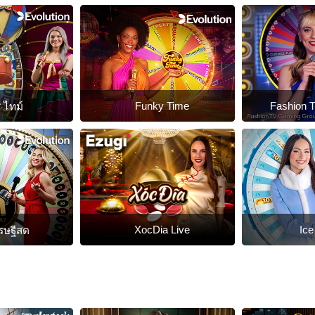
อนนี้
เล่นตอนนี้
เล่น
Funky Time
Fashion 
ี ไทม์
อนนี้
เล่นตอนนี้
เล่น
XocDia Live
Ice
รษฐีสด