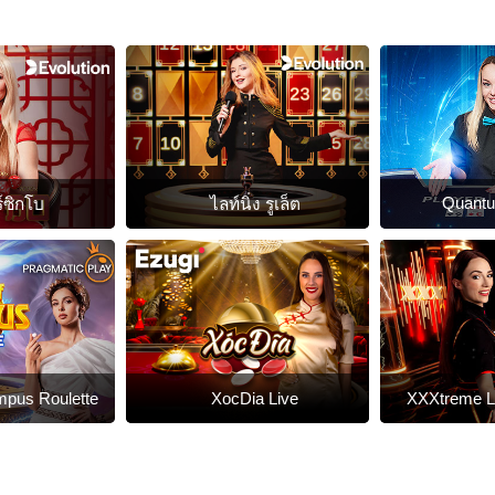
อนนี้
เล่นตอนนี้
เล่น
Quantu
ร์ซิกโบ
ไลท์นิ่ง รูเล็ต
อนนี้
เล่นตอนนี้
เล่น
mpus Roulette
XocDia Live
XXXtreme Li