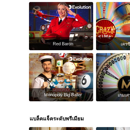
เล่นตอนนี้
เล่นต
Red Baron
เครซ
เล่นตอนนี้
เล่นต
Monopoly Big Baller
เกมเศ
แบล็คแจ็คระดับพรีเมียม