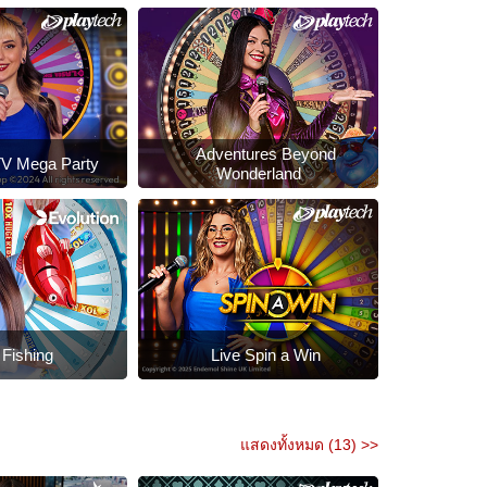
ตอนนี้
เล่นตอนนี้
Adventures Beyond
TV Mega Party
Wonderland
ตอนนี้
เล่นตอนนี้
 Fishing
Live Spin a Win
แสดงทั้งหมด (
13
) >>