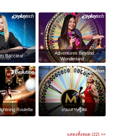
ตอนนี้
เล่นตอนนี้
Adventures Beyond
m Baccarat
Wonderland
ตอนนี้
เล่นตอนนี้
ghtning Roulette
เกมเศรษฐีสด
แสดงทั้งหมด (
22
) >>