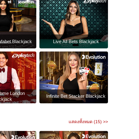
ตอนนี้
เล่นตอนนี้
afabet Blackjack
Live All Bets Blackjack
ตอนนี้
เล่นตอนนี้
rome London
Infinite Bet Stacker Blackjack
ckjack
แสดงทั้งหมด (
15
) >>