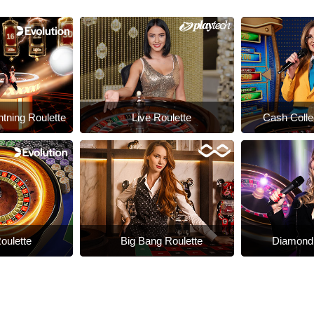
อนนี้
เล่นตอนนี้
เล่น
tning Roulette
Live Roulette
Cash Colle
อนนี้
เล่นตอนนี้
เล่น
oulette
Big Bang Roulette
Diamond 