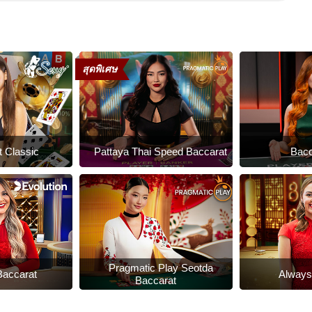
สุดพิเศษ
อนนี้
เล่นตอนนี้
เล่น
t Classic
Pattaya Thai Speed Baccarat
Bacc
อนนี้
เล่นตอนนี้
เล่น
Pragmatic Play Seotda
Baccarat
Always
Baccarat