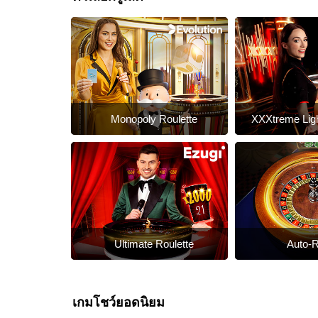
เล่นตอนนี้
เล่นต
Monopoly Roulette
XXXtreme Ligh
เล่นตอนนี้
เล่นต
Ultimate Roulette
Auto-R
เกมโชว์ยอดนิยม