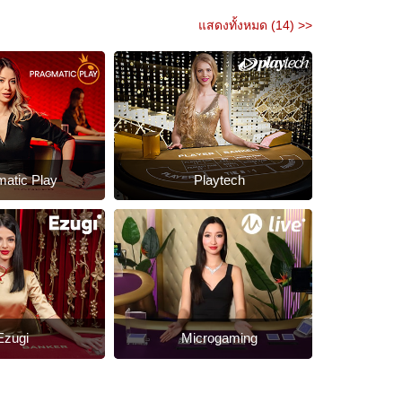
แสดงทั้งหมด (
14
) >>
ตอนนี้
เล่นตอนนี้
atic Play
Playtech
ตอนนี้
เล่นตอนนี้
Ezugi
Microgaming