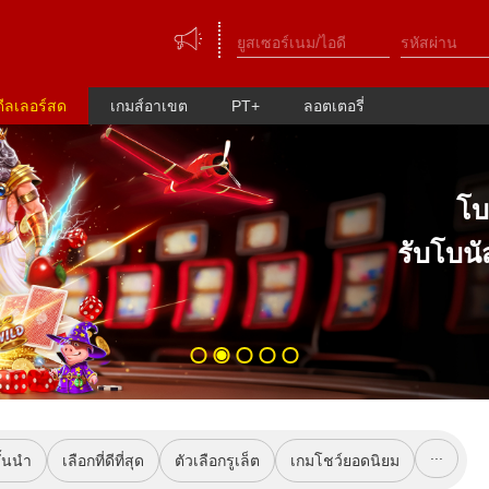
ดีลเลอร์สด
เกมส์อาเขต
PT+
ลอตเตอรี่
ฉลองฟ
โบ
ส่วนแบ่งเงินรางวัล
คว้า
รับโบนั
หมุ
...
ชั้นนำ
เลือกที่ดีที่สุด
ตัวเลือกรูเล็ต
เกมโชว์ยอดนิยม