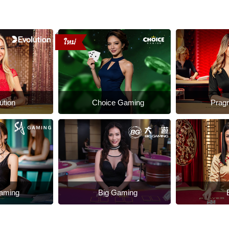
ใหม่
อนนี้
เล่นตอนนี้
เล่น
ution
Choice Gaming
Pragm
อนนี้
เล่นตอนนี้
เล่น
aming
Big Gaming