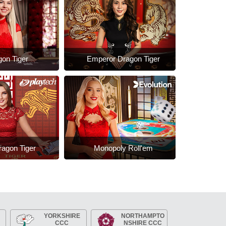
ตอนนี้
เล่นตอนนี้
on Tiger
Emperor Dragon Tiger
ตอนนี้
เล่นตอนนี้
ragon Tiger
Monopoly Roll'em
YORKSHIRE
NORTHAMPTO
CCC
NSHIRE CCC