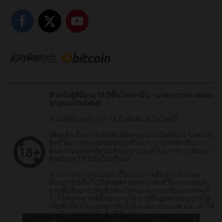
สำหรับผู้ที่มีอายุ 18 ปีขึ้นไปเท่านั้น - มาตรการตรวจสอบ
อายุของ Dafabet
ห้ามผู้ที่มีอายุต่ำกว่า 18 ปี เดิมพันที่เว็บไซต์นี้
เพื่อหลีกเลี่ยงการเดิมพันที่ผิดกฎหมาย Dafabet ขอสงวน
สิทธิ์ในการตรวจสอบข้อมูลที่ให้มา เราอาจดำเนินการ
ค้นหากับบุคคลที่สามเพื่อจุดประสงค์ในการตรวจสอบว่า
คุณมีอายุ 18 ปีขึ้นไปหรือไม่
หากการตรวจสอบเหล่านี้ไม่สามารถยืนยันได้ว่าคุณ
มีอายุ 18 ปีขึ้นไป Dafabet ขอสงวนสิทธิ์ในการขอหลัก
ฐานยืนยันอายุ บัญชีและเงินคุณ จะถูกระงับจนกว่าจะมี
การให้หลักฐานที่ยืนยันอายุได้ อายุที่กฎหมายอนุญาตให้
เดิมพันมีความแตกต่างกันไปในแต่ละประเทศ แนะนำให้
คุณค้นหาข้อมูลในพื้นที่ที่คุณอยู่
x