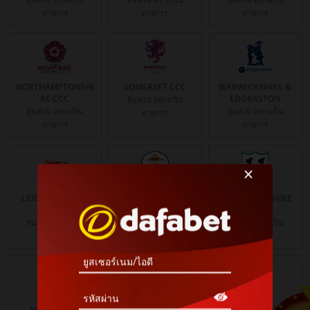
ทางการ
ทางการ
ทางการ
NORTHAMPTONSHI
SOMERSET CCC
WARWICKSHIRE &
RE CCC
EDGBASTON
หุ้นส่วน อย่างเป็น
หุ้นส่วน อย่างเป็น
หุ้นส่วน อย่างเป็น
ทางการ
ทางการ
ทางการ
LEICESTERSHIRE
DERBYSHIRE CCC
WORCESTERSHIRE
CCC
CCC
หุ้นส่วน อย่างเป็น
หุ้นส่วน อย่างเป็น
หุ้นส่วน อย่างเป็น
ทางการ
ทางการ
ทางการ
HAMPSHIRE
NOTTS CCC
KENT CRICKET