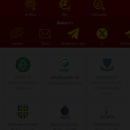
คาสิโน
กีฬา
กีฬาเอเชีย
ติดต่อเรา
แชทสด
อีเมล
@dfpromo_bot
X
@dafa
CELTIC FC
SUSSEX CCC
คริกเก็ตแอฟริกาใต้
ผู้สนับสนุนหลัก อย่าง
ผู้สนับสนุนหลัก & หุ้น
หุ้นส่วนอย่างเป็นทางการ
เป็นทางการ
ส่วนหลักอย่างเป็น
ทางการ
DURHAM CRICKET
MIDDLESEX CCC
YORKSHIRE CCC
หุ้นส่วน อย่างเป็น
หุ้นส่วน อย่างเป็น
หุ้นส่วน อย่างเป็น