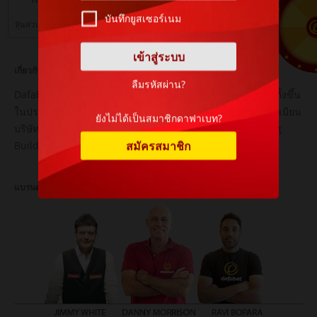
CRICKET
หุ้นส่วนอย่างเป็นทางการ
หุ้นส่วนอย่างเป็นทางการ
บันทึกยูสเซอร์เนม
หุ้นส่วนอย่างเป็นทางการ
เกี่ยวกับดาฟาเบท
ลืมรหัสผ่าน?
Dafabet ดำเนินการโดย Osmila N.V. ซึ่งเป็นบริษัทจำกัดที่จัดตั้งขึ้น
ในประเทศกูราเซาเมื่อวันที่ 28 มิถุนายน 2007 (หมายเลขจดทะเบียน
ยังไม่ได้เป็นสมาชิกดาฟาเบท?
บริษัท 102267) โดยมีที่อยู่สำนักงานจดทะเบียนอยู่ที่ Livestrong
สมัครสมาชิก
Building, Groot Kwartierweg 10, Curaçao
แบรนด์แอมบาสเดอร์