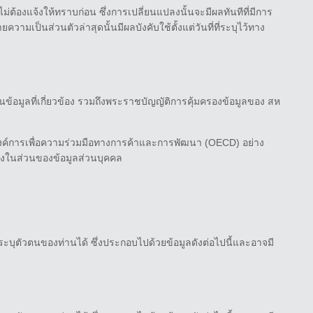
้องแจ้งให้ทราบก่อน ซึ่งการเปลี่ยนแปลงนั้นจะมีผลทันทีที่มีการ
มเป็นส่วนตัวล่าสุดนั้นมีผลบังคับใช้ตั้งแต่วันที่ที่ระบุไว้ทาง
้อมูลที่เกี่ยวข้อง รวมถึงพระราชบัญญัติการคุ้มครองข้อมูลของ สห
งค์การเพื่อความร่วมมือทางการค้าและการพัฒนา (OECD) อย่าง
ป้องในส่วนของข้อมูลส่วนบุคคล
บุตัวตนของท่านได้ ซึ่งประกอบไปด้วยข้อมูลดังต่อไปนี้และอาจมี