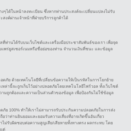
ต่างๆได้ในหน้าลงทะเบียน ซึ่งหากท่านประสงค์จะเปลี่ยนแปลงไม่รับ
งค์ผ่านเจ้าหน้าที่ฝ่ายบริการลูกค้าได้
่ท่านได้รับบนเว็บไซต์และเครื่องมือประชาสัมพันธ์ของเรา เพื่อจุด
่ยูสเซอร์เนมหรือชื่อย่อของท่าน จำนวนเงินที่ชนะ และข้อมูล
อดภัย ด้วยเทคโนโลยีที่เปลี่ยนข้อความให้เป็นรหัสในการโยกย้าย
มูลเหล่านี้จะถูกเก็บไว้อย่างปลอดภัยโดยเทคโนโลยีไฟร์วอล ทั้งเว็บไซต์
มถูกต้องและความเป็นส่วนตัวของข้อมูล เพื่อป้องกันไม่ใช้ข้อมูล
่ปลอดภัย 100% ทำให้เราไม่สามารถรับประกันความปลอดภัยในการส่ง
ะถือว่าท่านยินยอมและยอมรับความเสี่ยงที่อาจเกิดขึ้นอันเกี่ยว
าไม่รับผิดชอบต่อความสูญเสีย/เสียหายทั้งทางตรง ผลกระทบ โดย
แต่