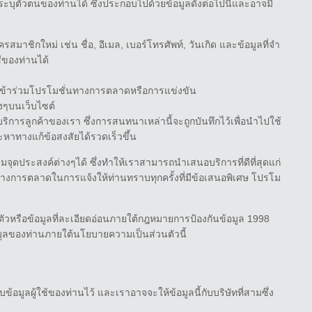
บุตัวตนของท่านได้ ซึ่งประกอบไปด้วยข้อมูลดังต่อไปนี้และอาจมี
ครสมาชิกใหม่ เช่น ชื่อ, อีเมล, เบอร์โทรศัพท์, วันเกิด และข้อมูลที่จำ
ีของท่านได้
รเข้าร่วมโปรโมชั่นทางการตลาดหรือการแข่งขัน
งๆบนเว็บไซต์
รลูกค้าของเรา ซึ่งการสนทนาเหล่านี้จะถูกบันทึกไว้เพื่อนำไปใช้
าทางแก้ข้อสงสัยได้รวดเร็วขึ้น
ามจุดประสงค์ต่างๆได้ ซึ่งทำให้เราสามารถนำเสนอบริการที่ดีที่สุดแก่
์ทางการตลาดในการแจ้งให้ท่านทราบทุกครั้งที่มีข้อเสนอพิเศษ โปรโม
่วนตัวหรือข้อมูลที่ละเอียดอ่อนภายใต้กฎหมายการป้องกันข้อมูล 1998
ข้อมูลของท่านภายใต้นโยบายความเป็นส่วนตัวนี้
็บข้อมูลผู้ใช้ของท่านไว้ และเราอาจจะให้ข้อมูลนี้กับบริษัทที่สามซึ่ง