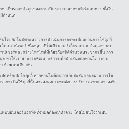
เราจะเก็บรักษาข้อมูลของท่านเป็นระยะเวลาตามที่เห็นสมควร ซึ่งใน
่มีกำหนด
ะสมโดยอัตโนมัติระหว่างการดำเนินการลงทะเบียนผ่านการใช้คุกกี้
ู่เว็บเบราน์เซอร์ ซึ่งอนุญาติให้เซิร์ฟเวอร์เก็บรวบรวมข้อมูลจากเบ
บราน์เซอร์และสร้างโพรไฟล์ที่เกี่ยวกับสถิติจำนวนประชากรขึ้น การ
มูล ทำให้เราสามารถพัฒนาบริการเพื่อนำเสนอแก่ท่านได้ ระบบ
ตรด้วยเช่นเดียวกัน
านปิดหรือเปิดใช้คุกกี้ หากท่านไม่ต้องการเก็บสะสมข้อมูลผ่านการใช้
บว่าการปิดใช้คุกกี้นั้นอาจส่งผลกระทบต่อการบริการเฉพาะเจาะจงที่
ดิมพันแบบอินเตอร์แอคทีฟทั้งหมดต้องถูกทำลาย โดยไม่สนใจว่าเป็น