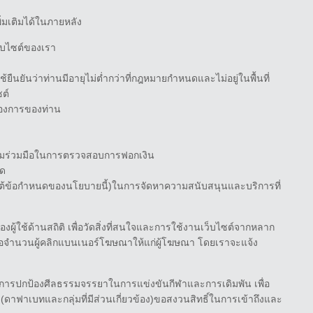
ิ่มเติมได้ในภายหลัง
็บไซต์ของเรา
ืนยันว่าท่านมีอายุไม่ต่ำกว่าที่กฎหมายกำหนดและไม่อยู่ในพื้นที่
ซต์
้องการของท่าน
วามร่วมมือในการตรวจสอบการฟอกเงิน
นด
่ภายใต้ข้อกำหนดของนโยบายนี้)ในการจัดหาความสนับสนุนและบริการที่
้ใช้ด้านสถิติ เพื่อวัดสิ่งที่สนใจและการใช้งานเว็บไซต์จากหลาก
้หรือจำนวนผู้คลิกแบนเนอร์โฆษณาให้แก่ผู้โฆษณา โดยเราจะแจ้ง
การปกป้องศีลธรรมจรรยาในการแข่งขันกีฬาและการเดิมพัน เพื่อ
รา(ดาฟาเบทและกลุ่มที่มีส่วนเกี่ยวข้อง)ขอสงวนสิทธิ์ในการเข้าถึงและ