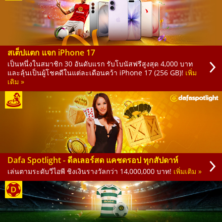
สเต็ปแตก แจก iPhone 17
เป็นหนึ่งในสมาชิก 30 อันดับแรก รับโบนัสฟรีสูงสุด 4,000 บาท
และลุ้นเป็นผู้โชคดีในแต่ละเดือนคว้า iPhone 17 (256 GB)!
เพิ่ม
เติม »
Dafa Spotlight - ดีลเลอร์สด แคชดรอป ทุกสัปดาห์
เล่นตามระดับวีไอพี ชิงเงินรางวัลกว่า 14,000,000 บาท!
เพิ่มเติม »