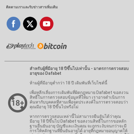
ติดตามเราและรับข่าวสารเพิ่มเติม
สำหรับผู้ที่มีอายุ 18 ปีขึ้นไปเท่านั้น - มาตรการตรวจสอบ
อายุของ Dafabet
ห้ามผู้ที่มีอายุต่ำกว่า 18 ปี เดิมพันที่เว็บไซต์นี้
เพื่อหลีกเลี่ยงการเดิมพันที่ผิดกฎหมาย Dafabet ขอสงวน
สิทธิ์ในการตรวจสอบข้อมูลที่ให้มา เราอาจดำเนินการ
ค้นหากับบุคคลที่สามเพื่อจุดประสงค์ในการตรวจสอบว่า
คุณมีอายุ 18 ปีขึ้นไปหรือไม่
หากการตรวจสอบเหล่านี้ไม่สามารถยืนยันได้ว่าคุณ
มีอายุ 18 ปีขึ้นไป Dafabet ขอสงวนสิทธิ์ในการขอหลัก
ฐานยืนยันอายุ บัญชีและเงินคุณ จะถูกระงับจนกว่าจะมี
การให้หลักฐานที่ยืนยันอายุได้ อายุที่กฎหมายอนุญาตให้