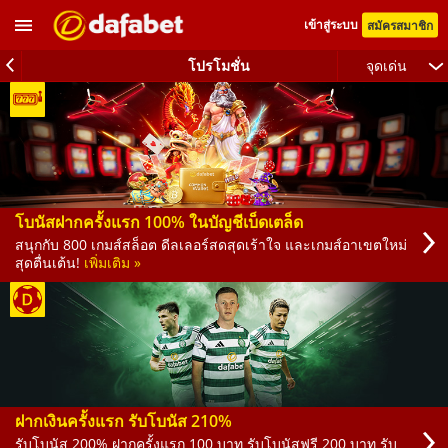
เข้าสู่ระบบ
สมัครสมาชิก
โปรโมชั่น
จุดเด่น
ค้นหา
จุดเด่น
กีฬา
กีฬาเอเชีย
โบนัสฝากครั้งแรก 100% ในบัญชีเบ็ดเตล็ด
สนุกกับ 800 เกมส์สล็อต ดีลเลอร์สดสุดเร้าใจ และเกมส์อาเขตใหม่
คาสิโน
สุดตื่นเต้น!
เพิ่มเติม »
เกมส์
ดีลเลอร์สด
เกมส์อาเขต
ฝากเงินครั้งแรก รับโบนัส 210%
PT +
รับโบนัส 200% ฝากครั้งแรก 100 บาท รับโบนัสฟรี 200 บาท รับ