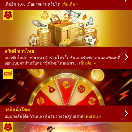
เพิ่มอีก 10% เมื่อฝากผ่านคริปโต
เพิ่มเติม »
ลอตเตอรี่
สวัสดี ชาวไทย
สมาชิกใหม่ดาฟาเบท เข้าร่วมโปรโมชั่นและรับข้อเสนอสุดพิเศษที่
ออกแบบมาสำหรับสมาชิกใหม่โดยเฉพาะ!
เพิ่มเติม »
วงล้อนำโชค
หมุนวงล้อได้ทุกวันและลุ้นรับรางวัลสุดพิเศษ!
เพิ่มเติม »